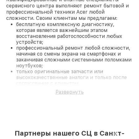
сервисного центра выполняют ремонт бытовой и
профессиональной техники Acer любой
сложности. Своим клиентам мы предлагаем:
бесплатную комплексную диагностику,
которая является важнейшим этапом
восстановления работоспособности любых
устройств;
профессиональный ремонт любой сложности,
начиная со смены экрана на смартфонах и
заканчивая сложными системными поломками
ноутбуков;
только оригинальные запчасти или
высококачественные аналоги и только после
согласования с клиентом.
На все работы и замененные комплектующие
Развернуть
предоставляется длительная гарантия. В случае
поломки по условиям гарантии, мы бесплатно
исправим ситуацию.
Наши преимущества
Преимуществами нашего сервисного центра Acer
в Санкт-Петербурге являются:
Партнеры нашего СЦ в Санкт-
лучшие специалисты с многолетним опытом и
безупречной репутацией;