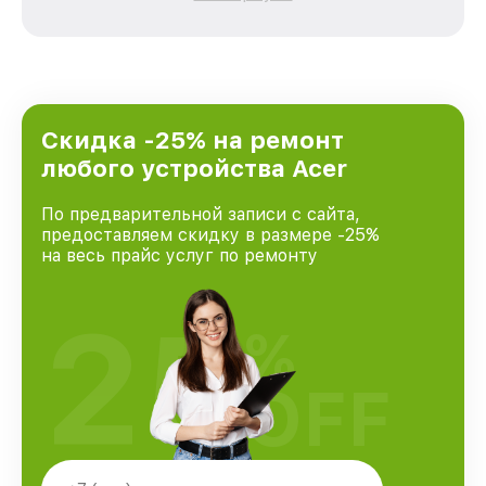
каждого пользователя продукции Acer, вне
зависимости от сложности поломки. Мы
стремимся к тому, чтобы каждый клиент был
удовлетворен скоростью и качеством
предоставляемых услуг. Наша цель — стать
лучшим сервисным центром Acer в городе
Санкт-Петербурге, постоянно повышая
Скидка -25% на ремонт
уровень доверия и лояльности наших
любого устройства Acer
клиентов.
По предварительной записи с сайта,
предоставляем скидку в размере -25%
на весь прайс услуг по ремонту
25
%
OFF