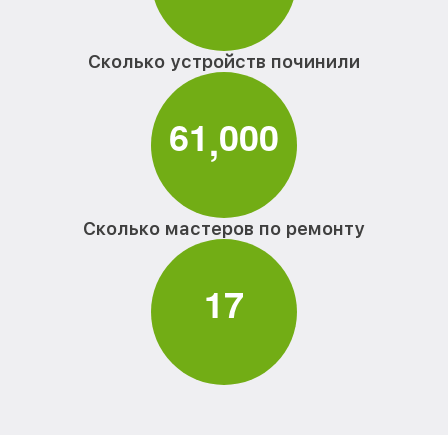
Замена процессора ноутбука Acer
от 1545₽
Замена системы охлаждения ноутбука
от 1645₽
Сколько устройств починили
Acer
Замена термопасты ноутбука Acer
от 1095₽
6
1
0
0
0
,
Замена шлейфа матрицы ноутбука Acer
от 950₽
Замена экрана ноутбука Acer
от 1095₽
Замена северного моста ноутбука Acer
от 1950₽
Сколько мастеров по ремонту
Замена SSD ноутбука Acer
от 1200₽
1
7
Замена аккумулятора ноутбука Acer
от 690₽
Замена клавиатуры ноутбука Acer
от 990₽
Замена HDMI ноутбука Acer
от 495₽