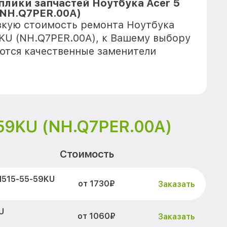
плики запчастей Ноутбука Acer 5
NH.Q7PER.00A)
зкую стоимость ремонта Ноутбука
KU (NH.Q7PER.00A), к Вашему выбору
еются качественные заменители
59KU (NH.Q7PER.00A)
Стоимость
N515-55-59KU
от 1730₽
Заказать
U
от 1060₽
Заказать