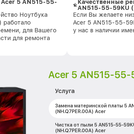
 Acer 5 AN515-55-
Качественные ре
AN515-55-59KU (
ойство Ноутбука
Если Вы желаете ни
) работало
Acer 5 AN515-55-59
ремени, для Вашего
у нас в наличии им
асти для ремонта
Acer 5 AN515-55-
Услуга
Замена материнской платы 5 A
(NH.Q7PER.00A) Acer
Чистка от пыли 5 AN515-55-59K
(NH.Q7PER.00A) Acer