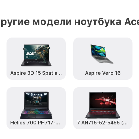
Замена жесткого диска 5 AN51
(NH.Q7PER.00A) Acer
ругие модели ноутбука Ac
Установка драйверов 5 AN515-
(NH.Q7PER.00A) Acer
Замена вебкамеры 5 AN515-55-
(NH.Q7PER.00A) Acer
Ремонт петель крышки 5 AN515
Aspire 3D 15 SpatialLabs™ Edition
Aspire Vero 16
(NH.Q7PER.00A) Acer
Настройка Wi-Fi 5 AN515-55-59
(NH.Q7PER.00A) Acer
Замена южного моста 5 AN515-
(NH.Q7PER.00A) Acer
Helios 700 PH717-72-905U (NH.Q92ER.002)
7 AN715-52-5455 (NH.Q8FER.00C)
Замена тачпада 5 AN515-55-59
(NH.Q7PER.00A) Acer