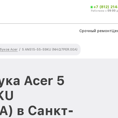
+7 (812) 21
Работаем с
09:00
Срочный ремонт
Це
буков Acer
/
5 AN515-55-59KU (NH.Q7PER.00A)
ука Acer 5
KU
A) в Санкт-