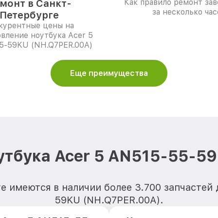
монт в Санкт-
Как правило ремонт за
за несколько час
Петербурге
курентные цены на
вление ноутбука Acer 5
5-59KU (NH.Q7PER.00A)
Еще преимущества
утбука Acer 5 AN515-55-5
е имеются в наличии более 3.700 запчастей 
59KU (NH.Q7PER.00A).