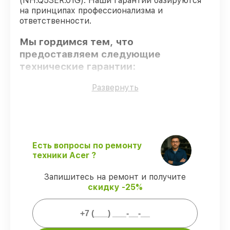
(NH.Q53ER.01G). Наши гарантии базируются
на принципах профессионализма и
ответственности.
Мы гордимся тем, что
предоставляем следующие
технические гарантии:
Развернуть
Использование оригинальных
запчастей
– только подлинные
комплектующие.
Сертифицированные инженеры
– все
работники проходят обязательное
Есть вопросы по ремонту
обучение и ежегодную аттестацию, что
техники Acer ?
подтверждает их уровень мастерства.
Соблюдение сроков восстановления
–
Запишитесь на ремонт и получите
гарантируем завершение работ без
скидку -25%
задержек.
Сервис с гарантией
– все работы по
сервису проводятся с официальной
гарантией.