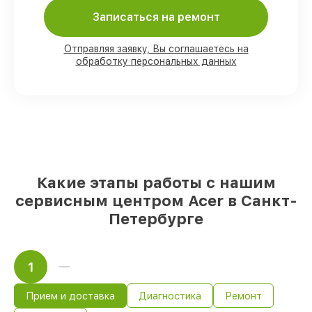
Записаться на ремонт
Мы гарантируем:
Отправляя заявку, Вы соглашаетесь на
обработку персональных данных
80%
работ с возможностью
присутствовать
90%
комплектующих для ноутбуков на
складе или быстро поставляются
Оригинальные запчасти и
качественные реплики на ваш выбор
–
с учётом всех запросов
85%
работ быстро и без задержек, если
мастер приступает к починке сразу
Какие этапы работы с нашим
сервисным центром Acer в Санкт-
Петербурге
1
Прием и доставка
Диагностика
Ремонт