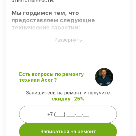
ответственности.
Мы гордимся тем, что
предоставляем следующие
технические гарантии:
Развернуть
Оригинальные детали
– для всех видов
починки применяются исключительно
оригинальные детали.
Сертифицированные инженеры
– все
работники проходят обязательное
Есть вопросы по ремонту
обучение и ежегодную аттестацию, что
техники Acer ?
подтверждает их уровень мастерства.
Выполнение работ вовремя
–
Запишитесь на ремонт и получите
гарантируем завершение работ без
скидку -25%
задержек.
Сервис с гарантией
– обслуживаем
ноутбуков всегда со строгим
соблюдением гарантийных обязательств.
Записаться на ремонт
Мы гарантируем: