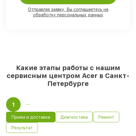
Отправляя заявку, Вы соглашаетесь на
обработку персональных данных
80%
работ под контролем клиента
90%
комплектующих для ноутбуков на
складе или быстро поставляются
Оригинальные запчасти и
качественные реплики на ваш выбор
–
под любые финансовые возможности
85%
работ за 1–2 часа, при условии, что
сервис начался сразу
Какие этапы работы с нашим
сервисным центром Acer в Санкт-
Петербурге
1
Прием и доставка
Диагностика
Ремонт
Результат