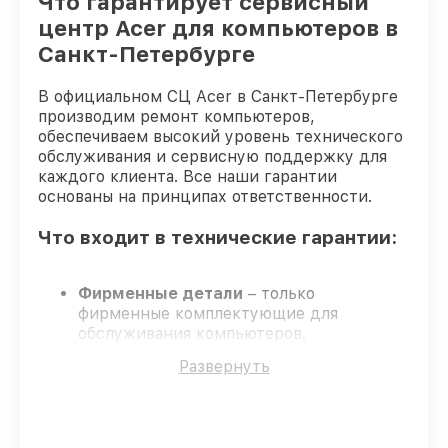
Что гарантирует сервисный
центр Acer для компьютеров в
Санкт-Петербурге
В официальном СЦ Acer в Санкт-Петербурге
производим ремонт компьютеров,
обеспечиваем высокий уровень технического
обслуживания и сервисную поддержку для
каждого клиента. Все наши гарантии
основаны на принципах ответственности.
Что входит в технические гарантии:
Фирменные детали
– только
фирменные комплектующие для
обслуживания компьютеров.
Опытные мастера
– проверенные
Развернуть
специалисты с опытом и аттестацией.
Выполнение работ вовремя
–
гарантируем завершение починки без
задержек.