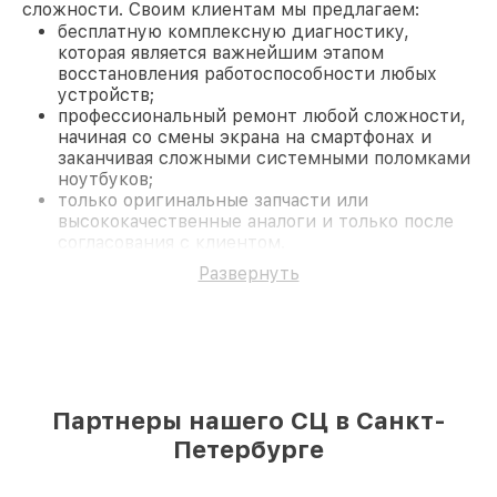
сложности. Своим клиентам мы предлагаем:
бесплатную комплексную диагностику,
которая является важнейшим этапом
восстановления работоспособности любых
устройств;
профессиональный ремонт любой сложности,
начиная со смены экрана на смартфонах и
заканчивая сложными системными поломками
ноутбуков;
только оригинальные запчасти или
высококачественные аналоги и только после
согласования с клиентом.
На все работы и замененные комплектующие
Развернуть
предоставляется длительная гарантия. В случае
поломки по условиям гарантии, мы бесплатно
исправим ситуацию.
Наши преимущества
Преимуществами нашего сервисного центра Acer
в Санкт-Петербурге являются:
Партнеры нашего СЦ в Санкт-
лучшие специалисты с многолетним опытом и
безупречной репутацией;
Петербурге
современное оборудование и
лицензированное ПО в ремонтно-