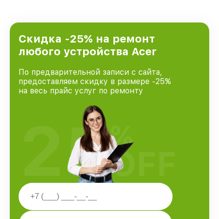
удовлетворен скоростью и качеством
предоставляемых услуг. Наша цель — стать
лучшим сервисным центром Acer в городе
Санкт-Петербурге, постоянно повышая
Скидка -25% на ремонт
уровень доверия и лояльности наших
любого устройства Acer
клиентов.
По предварительной записи с сайта,
предоставляем скидку в размере -25%
на весь прайс услуг по ремонту
25
%
OFF