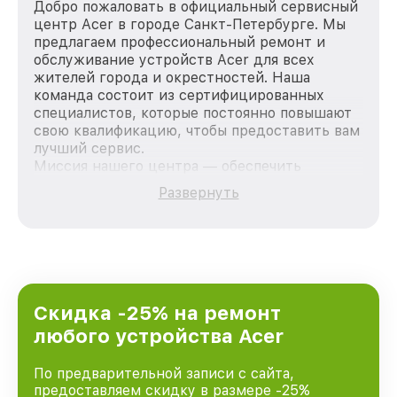
Добро пожаловать в официальный сервисный
центр Acer в городе Санкт-Петербурге. Мы
предлагаем профессиональный ремонт и
обслуживание устройств Acer для всех
жителей города и окрестностей. Наша
команда состоит из сертифицированных
специалистов, которые постоянно повышают
свою квалификацию, чтобы предоставить вам
лучший сервис.
Миссия нашего центра — обеспечить
качественный и доступный ремонт для
Развернуть
каждого пользователя продукции Acer, вне
зависимости от сложности поломки. Мы
стремимся к тому, чтобы каждый клиент был
удовлетворен скоростью и качеством
предоставляемых услуг. Наша цель — стать
лучшим сервисным центром Acer в городе
Санкт-Петербурге, постоянно повышая
Скидка -25% на ремонт
уровень доверия и лояльности наших
любого устройства Acer
клиентов.
По предварительной записи с сайта,
предоставляем скидку в размере -25%