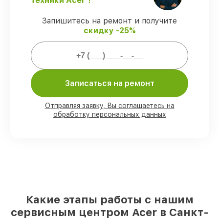
техники Acer ?
гарантируем завершение работ без
задержек.
Запишитесь на ремонт и получите
Сервис с гарантией
– предоставляем
скидку -25%
официальное гарантийное
сопровождение после восстановления.
Мы гарантируем:
Записаться на ремонт
80%
работ в вашем присутствии
90%
комплектующих для компьютеров
Отправляя заявку, Вы соглашаетесь на
обработку персональных данных
на складе или быстро поставляются
Подбор оригинальных комплектующих
и надежных реплик с возможностью
выбрать
– с учётом всех запросов
85%
работ за 1–2 часа, при условии, что
сервис начался сразу
Какие этапы работы с нашим
сервисным центром Acer в Санкт-