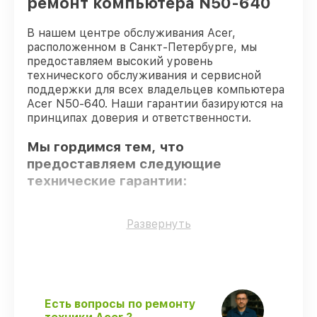
ремонт компьютера N50-640
В нашем центре обслуживания Acer,
расположенном в Санкт-Петербурге, мы
предоставляем высокий уровень
технического обслуживания и сервисной
поддержки для всех владельцев компьютера
Acer N50-640. Наши гарантии базируются на
принципах доверия и ответственности.
Мы гордимся тем, что
предоставляем следующие
технические гарантии:
Использование оригинальных
Развернуть
запчастей
– только подлинные
комплектующие.
Квалифицированные специалисты
–
мастера проходят строгий отбор и
регулярное обучение.
Есть вопросы по ремонту
Соблюдение сроков восстановления
–