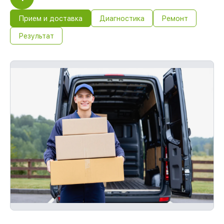
возмещаем убытки.
Обслуживание устройств с гарантией до
Прием и доставка
Диагностика
Ремонт
36 месяцев
Результат
При наличии гарантийного талона и
чека, мы устраним неисправности
повторно без очереди.