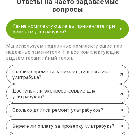
Ответы на часто задаваемые
производительности.
вопросы
Ремонт Wi-Fi ультрабука Acer — для
восстановления стабильного подключения к
сети.
Какие комплектующие вы применяете при
Замена матрицы ультрабука Acer — при
ремонте ультрабуков?
повреждении дисплея или появлении
дефектов изображения.
Заключение
Мы используем подлинные комплектующие или
надёжные заменители. На все комплектующие
Обращайтесь в наш сервисный центр для
выдаём гарантийный талон.
профессионального ремонта и обслуживания
вашего ультрабука Acer. Мы гарантируем высокое
качество работы, использование оригинальных
Сколько времени занимает диагностика
комплектующих и индивидуальный подход к
ультрабука?
каждому клиенту. Для записи на диагностику или
консультации свяжитесь с нами по телефону
+7
Доступен ли экспресс-сервис для
(812) 214-74-99
или посетите наш офис по адресу
ультрабуков?
13-я линия В.О., д. 72
.
Сколько длится ремонт ультрабуков?
Берёте ли оплату за проверку ультрабука?