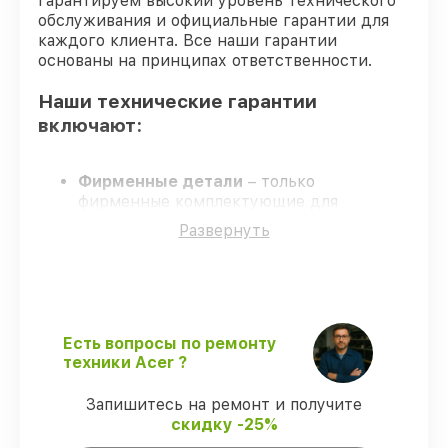
гарантируем высокий уровень технического
обслуживания и официальные гарантии для
каждого клиента. Все наши гарантии
основаны на принципах ответственности.
Наши технические гарантии
включают:
Фирменные детали
– только
фирменные комплектующие для
обслуживания ультрабуков.
Развернуть
Сертифицированные инженеры
–
мастера проходят строгий отбор и
регулярное обучение.
Соблюдение сроков обслуживания
–
все работы выполняются в оговоренные
сроки.
Есть вопросы по ремонту
Сервис с гарантией
– починка
техники Acer ?
проводится с соблюдением гарантийных
обязательств.
Запишитесь на ремонт и получите
скидку -25%