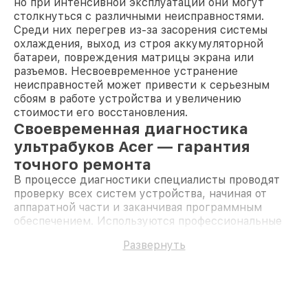
но при интенсивной эксплуатации они могут
столкнуться с различными неисправностями.
Среди них перегрев из-за засорения системы
охлаждения, выход из строя аккумуляторной
батареи, повреждения матрицы экрана или
разъемов. Несвоевременное устранение
неисправностей может привести к серьезным
сбоям в работе устройства и увеличению
стоимости его восстановления.
Своевременная диагностика
ультрабуков Acer — гарантия
точного ремонта
В процессе диагностики специалисты проводят
проверку всех систем устройства, начиная от
аппаратной части и заканчивая программным
обеспечением. Используются профессиональные
инструменты и специализированное
Развернуть
оборудование для выявления скрытых дефектов.
Диагностика позволяет определить точную
причину неисправности, исключить вероятность
скрытых проблем и минимизировать риски
повторного обращения.