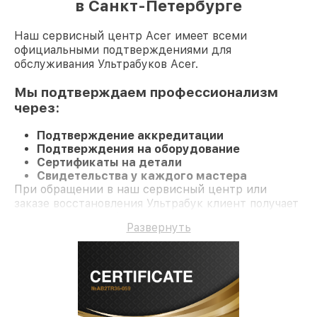
в Санкт-Петербурге
Наш сервисный центр Acer имеет всеми
официальными подтверждениями для
обслуживания Ультрабуков Acer.
Мы подтверждаем профессионализм
через:
Подтверждение аккредитации
Подтверждения на оборудование
Сертификаты на детали
Свидетельства у каждого мастера
При обращении в наш сервисный центр или
заказе восстановления Ультрабук клиент получает
профессиональный сервис и долгосрочную
Развернуть
гарантию на ремонт и детали.