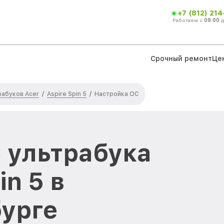
+7 (812) 21
Работаем с
09:00
Срочный ремонт
Це
рабуков Acer
Aspire Spin 5
/
/
Настройка ОС
 ультрабука
in 5 в
урге