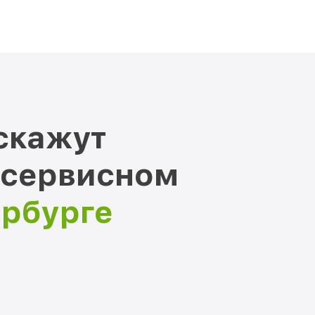
скажут
 сервисном
ербурге