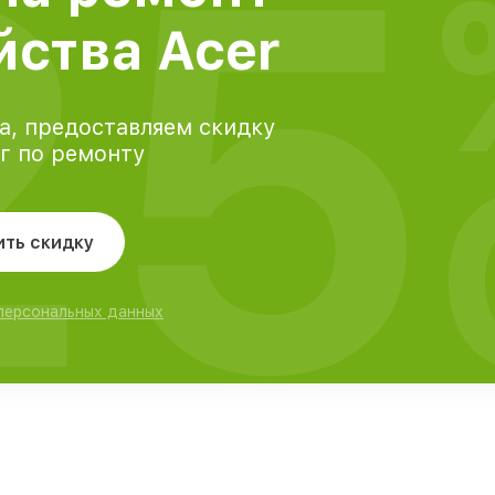
25
йства Acer
а, предоставляем скидку
уг по ремонту
ить скидку
 персональных данных