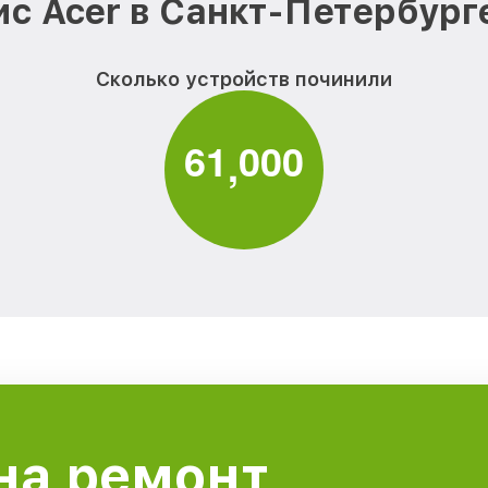
с Acer в Санкт-Петербург
Сколько устройств починили
6
1
0
0
0
,
на ремонт